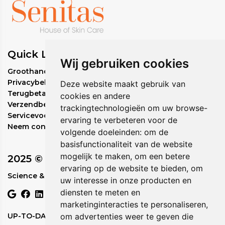
Quick Links
Wij gebruiken cookies
Groothandel bestelbeleid
Privacybeleid
Deze website maakt gebruik van
Terugbetalingsbeleid
cookies en andere
Verzendbeleid
trackingtechnologieën om uw browse-
Servicevoorwaarden
ervaring te verbeteren voor de
Neem contact met ons op
volgende doeleinden:
om de
basisfunctionaliteit van de website
mogelijk te maken
,
om een betere
2025 © Circadia
ervaring op de website te bieden
,
om
Science & Nature in Perfect Rhythm.
uw interesse in onze producten en
diensten te meten en
marketinginteracties te personaliseren
,
UP-TO-DATE WebDesign
om advertenties weer te geven die