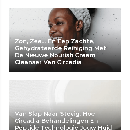
Zon, Zee… En Een Zachte,
Gehydrateerde Reiniging Met
De Nieuwe Nourish Cream
Cleanser Van Circadia
Van Slap Naar Stevig: Hoe
Circadia Behandelingen En
Peptide Technologie Jouw Huid