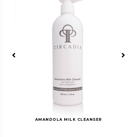
Pentyleenglycol, Ammonium Acryloyl
Dimethyltauraat/Carboxyethyl Acrylaat
Crosspolymeer, Cetearyl Alcohol, Prunus Amygdalus
Dulcis (Zoete Amandel) Olie, Prunus Amygdalus
Dulcis (Zoete Amandel) FruitExtract, Vanille
Planifolia Fruit Extract , Glyceryldistearaat, Avena
Sativa (Haver) Kernelproteïne, Melkzuur,
Amandelzuur, Panthenol, Glycerylstearaat,
Natriumlevulinaat, Natriumfytaat, Tocoferol,
Isopropylmyristaat, Ceteareth-20, Xanthaangom,
Polyglyceryl-3-diisostearaat, Lecithine, Glycerine,
Glycerylcaprylaat, levulinezuur, kaliumsorbaat, 1,2-
hexaandiol, caprylylglycol, tetranatrium-EDTA,
natriumhydroxide, kaneelzuur
MILK CLEANSER
AMANDOLA M