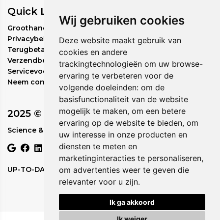
Quick Links
Wij gebruiken cookies
Groothandel bestelbeleid
Privacybeleid
Deze website maakt gebruik van
Terugbetalingsbeleid
cookies en andere
Verzendbeleid
trackingtechnologieën om uw browse-
Servicevoorwaarden
ervaring te verbeteren voor de
Neem contact met ons op
volgende doeleinden:
om de
basisfunctionaliteit van de website
mogelijk te maken
,
om een betere
2025 © Circadia
ervaring op de website te bieden
,
om
Science & Nature in Perfect Rhythm.
uw interesse in onze producten en
diensten te meten en
marketinginteracties te personaliseren
,
UP-TO-DATE WebDesign
om advertenties weer te geven die
relevanter voor u zijn
.
Ik ga akkoord
Ik weiger