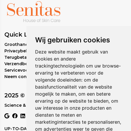
Quick Links
Wij gebruiken cookies
Groothandel bestelbeleid
Privacybeleid
Deze website maakt gebruik van
Terugbetalingsbeleid
cookies en andere
Verzendbeleid
trackingtechnologieën om uw browse-
Servicevoorwaarden
ervaring te verbeteren voor de
Neem contact met ons op
volgende doeleinden:
om de
basisfunctionaliteit van de website
mogelijk te maken
,
om een betere
2025 © Circadia
ervaring op de website te bieden
,
om
Science & Nature in Perfect Rhythm.
uw interesse in onze producten en
diensten te meten en
marketinginteracties te personaliseren
,
om advertenties weer te geven die
UP-TO-DATE WebDesign