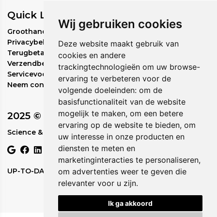
Quick Links
Aqua/Water, Glycerine, Butyleenglycol,
Wij gebruiken cookies
Ethoxydiglycol, Natriumhyaluronaat, Palmitoyl
Groothandel bestelbeleid
Oligopeptide, Palmitoyl Pentapeptide-4, Palmitoyl
Privacybeleid
Deze website maakt gebruik van
Tetrapeptide-7, Magnesium Ascorbyl Fosfaat,
Terugbetalingsbeleid
cookies en andere
Arginine, Carnosine, Acetyl Octapeptide-3, Proline,
Verzendbeleid
trackingtechnologieën om uw browse-
Glycine, Threonine, Rosmarinus Officinalis
Servicevoorwaarden
ervaring te verbeteren voor de
Bladextract , Chamomilla Recutita-bloemextract,
Neem contact met ons op
volgende doeleinden:
om de
Passiflora Incarnata-bloemextract, Acetyl
Hexapeptide-30, Caprylylglycol, Carbomeer,
basisfunctionaliteit van de website
Tetranatrium EDTA, Fenoxyethanol, Polysorbaat 20,
mogelijk te maken
,
om een betere
2025 © Circadia
Hexyleenglycol.
ervaring op de website te bieden
,
om
Science & Nature in Perfect Rhythm.
uw interesse in onze producten en
diensten te meten en
marketinginteracties te personaliseren
,
UP-TO-DATE WebDesign
om advertenties weer te geven die
relevanter voor u zijn
.
Ik ga akkoord