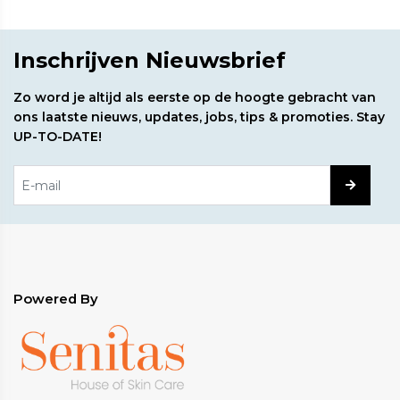
diepte van rimpels veroorzaakt door
samentrekking van de spieren van
gezichtsuitdrukking.
Inschrijven Nieuwsbrief
Hyaluronzuur
Hydrateert de huid door vocht af te
Zo word je altijd als eerste op de hoogte gebracht van
sluiten; natuurlijk spierverslapper met
ons laatste nieuws, updates, jobs, tips & promoties. Stay
ontstekingsremmende eigenschappen.
UP-TO-DATE!
L-Proline
Essentieel aminozuur dat nodig is om
collageenvezels te maken.
L-Carnosine
Di-peptide met anti-glycatie-
eigenschappen.
L-Threonine
Antioxidant-stabilisator.
Powered By
L-Glycine
Bouwsteen voor collageenvorming.
Passiebloemextract
Bevat drie krachtige
spierverslappers die effectief zijn bij het gladmaken
van de gerimpelde huid.