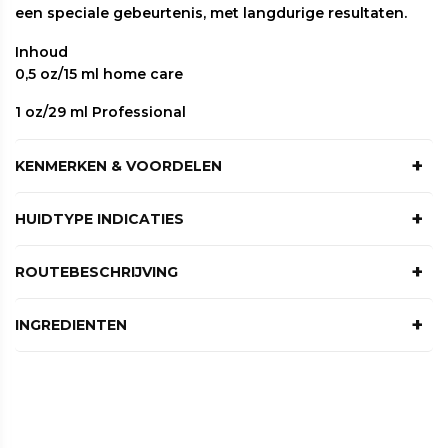
een speciale gebeurtenis, met langdurige resultaten.
Inhoud
0,5 oz/15 ml home care
1 oz/29 ml Professional
KENMERKEN & VOORDELEN
Verstevigend en verstevigend serum
HUIDTYPE INDICATIES
Het resultaat houdt ongeveer 3-5 uur aan
Compatibel met andere oogproducten
Allemaal, vooral die met kraaienpootjes.
ROUTEBESCHRIJVING
Breng een druppel aan op de vingertop van de
INGREDIENTEN
ringvinger en dep zachtjes rond het gebied onder
de ogen. Kan 1 tot 3 keer per dag worden gebruikt.
Natriumhyaluronaat
Bindt vocht, verzachtend.
Vermijd direct contact met de ogen.
Panthenol (provitamine B5)
Regeneratief,
verzachtend.