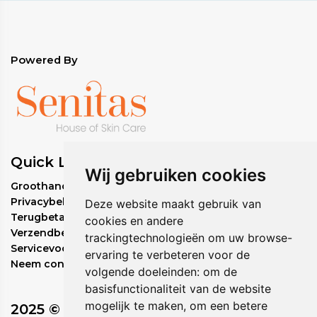
Gardenia Jasminoides Meristem Celcultuur,
Algenextract, Gehydrolyseerde Tarwegluten,
Citroenzuur, Ceratonia Siliqua Gum,
Ethylhexylglycerine, Natriumdextraansulfaat, Kalium
Powered By
Sorbaat, natriumbenzoaat, xanthaangom.
Quick Links
Wij gebruiken cookies
Groothandel bestelbeleid
Privacybeleid
Deze website maakt gebruik van
Terugbetalingsbeleid
cookies en andere
Verzendbeleid
trackingtechnologieën om uw browse-
Servicevoorwaarden
ervaring te verbeteren voor de
Neem contact met ons op
volgende doeleinden:
om de
basisfunctionaliteit van de website
mogelijk te maken
,
om een betere
2025 © Circadia