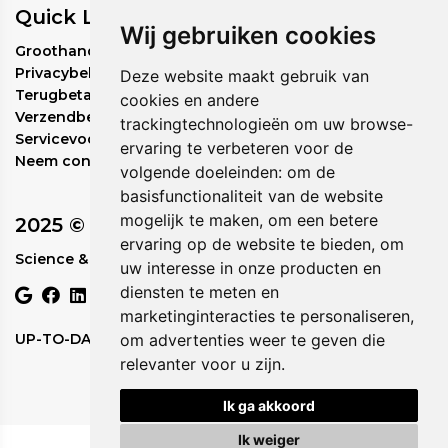
Quick Links
Wij gebruiken cookies
Groothandel bestelbeleid
Privacybeleid
Deze website maakt gebruik van
Terugbetalingsbeleid
cookies en andere
Verzendbeleid
trackingtechnologieën om uw browse-
Servicevoorwaarden
ervaring te verbeteren voor de
Neem contact met ons op
volgende doeleinden:
om de
basisfunctionaliteit van de website
mogelijk te maken
,
om een betere
2025 © Circadia
ervaring op de website te bieden
,
om
Science & Nature in Perfect Rhythm.
uw interesse in onze producten en
diensten te meten en
marketinginteracties te personaliseren
,
UP-TO-DATE WebDesign
om advertenties weer te geven die
relevanter voor u zijn
.
Ik ga akkoord
Ik weiger