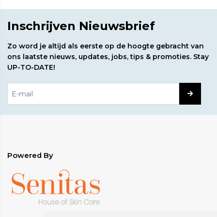
Aqua/Water, Hydroxyethylpiperazine Ethaan
Inschrijven Nieuwsbrief
Sulfonzuur, Oenothera Biennis Olie, Rosmarinus Offi
cinalis Bladolie, Gaultheria Procumbens
(Wintergroen) Bladolie, Cinnamomum Cassia
Zo word je altijd als eerste op de hoogte gebracht van
Bladolie, Thymus Vulgaris (tijm) Bloem/Bladolie,
ons laatste nieuws, updates, jobs, tips & promoties. Stay
Fenethylpropionaat, Carbomeer, Caprylylglycol,
UP-TO-DATE!
Hexyleenglycol, fenoxyethanol, eugenol,
benzylbenzoaat, linalool, limoneen, kaneel.
Powered By