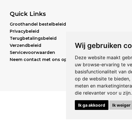
verdedi
tegen o
Quick Links
zelfverd
Groothandel bestelbeleid
Aqua/wa
Privacybeleid
barbaden
Terugbetalingsbeleid
butyleen
Wij gebruiken c
Verzendbeleid
glycerin
Servicevoorwaarden
Deze website maakt gebr
pantheno
Neem contact met ons op
uw browse-ervaring te v
natriump
basisfunctionaliteit van 
capryl/c
op de website te bieden
,
cetearyl
meten en marketingintera
butylcyc
die relevanter voor u zijn
.
bloemene
orchioid
Ik ga akkoord
Ik weiger
meristee
hexyleen
Zingiber
Cucumis 