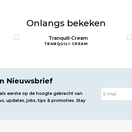
groeifac
stevighe
Onlangs bekeken
Caresof
orchioi
helpt de
verbeter
TRANQUILI-CREAM
integrit
reactivi
Symsiti
reactie
en Nieuwsbrief
onmiddel
stekend 
d als eerste op de hoogte gebracht van
bescherm
s, updates, jobs, tips & promoties. Stay
Marrubi
meriste
(dwz for