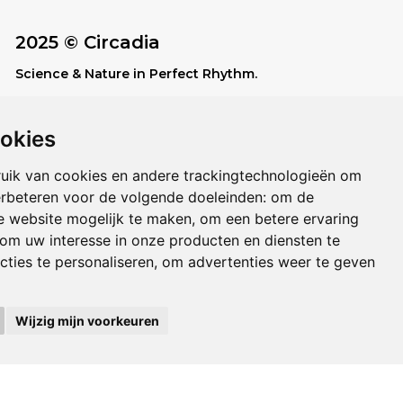
gingsmoleculen die de huid beschermen
xidatiemiddelen en het
2025 © Circadia
edigingssysteem van de huid activeren.
Science & Nature in Perfect Rhythm.
ter, gehydrogeneerd polyisobuteen, aloë
sisbladsap, polysilicone-11, cetearylalcohol,
glycol, PEG-100-stearaat, dipropyleenglycol,
ookies
UP-TO-DATE WebDesign
e, propaandiol, butyrospermum parkii-boter,
uik van cookies en andere trackingtechnologieën om
l, argania spinosa-pitolie, pentyleenglycol,
erbeteren voor de volgende doeleinden:
om de
almitoyl Proline,
de website mogelijk te maken
,
om een betere ervaring
aprinezuurtriglyceride, acacia senegalgom,
om uw interesse in onze producten en diensten te
glucoside, carbomeer, 4-T
cties te personaliseren
,
om advertenties weer te geven
lohexanol, caprylylglycol, Nymphaea alba
xtract, fenoxyethanol, curculigo
eswortelextract, marrubium vulgare
Wijzig mijn voorkeuren
mcelcultuur, natriummetabisulfiet,
glycol, tetranatrium EDTA, Laureth-12,
 Officinale wortelextract, Citroenzuur,
Sativus Fruitextract, Natriumbenzoaat,