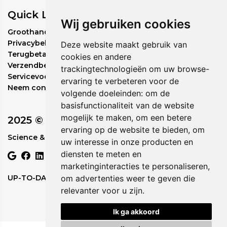
Quick Links
Wij gebruiken cookies
Groothandel bestelbeleid
Privacybeleid
Deze website maakt gebruik van
Terugbetalingsbeleid
cookies en andere
Verzendbeleid
trackingtechnologieën om uw browse-
Servicevoorwaarden
ervaring te verbeteren voor de
Neem contact met ons op
volgende doeleinden:
om de
basisfunctionaliteit van de website
mogelijk te maken
,
om een betere
2025 © Circadia
ervaring op de website te bieden
,
om
Science & Nature in Perfect Rhythm.
uw interesse in onze producten en
diensten te meten en
marketinginteracties te personaliseren
,
UP-TO-DATE WebDesign
om advertenties weer te geven die
relevanter voor u zijn
.
Ik ga akkoord