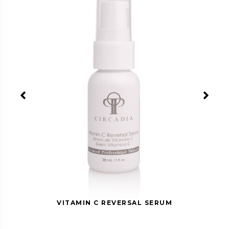
Panthenol
Provitamine B5, regeneratief,
verzachtend.
Aqua/Water, Magnesiumascorbylfosfaat,
Pentyleenglycol, Natriumhyaluronaat, Panthenol,
Caprylylglycol, Fenoxyethanol, Hexyleenglycol
 REVERSAL SERUM
VITAMIN C R