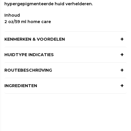
hypergepigmenteerde huid verhelderen.
Inhoud
2 oz/59 ml home care
KENMERKEN & VOORDELEN
Remt de productie van tyrosinase
HUIDTYPE INDICATIES
Geen hydrochinon of kojinezuur
Kan worden gebruikt als ochtendcrème onder
Ouderdomsvlekken
ROUTEBESCHRIJVING
zonnebrandcrème
Zonnevlekken
Veilig en zacht
Breng 's avonds na de reiniger en het serum een
Ongelijkmatige pigmentatie
INGREDIENTEN
hoeveelheid ter grootte van een erwt aan op de
Melasma na de zwangerschap
vingertoppen en breng het geheel aan op gezicht
Niacinamide
Melanosoomoverdrachtsremmer die
en hals. Vermijd contact met de ogen.
resulteert in een lichtere huid.
Alpha-Arbutin Tyrosinase-
remmer die resulteert
in
een lichtere huid.