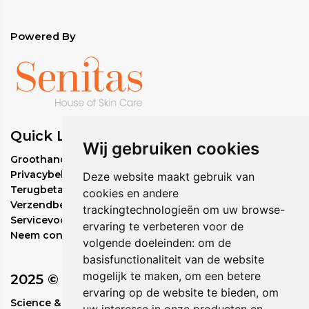
(Dimethylmethoxychromanylpalmitaat)
Verlichtend effect waarschijnlijk als gevolg van de
remming van tyrosinase in een mechanisme dat
Powered By
vergelijkbaar is met dat van ascorbylpalmitaat.
Aqua/water, cetearylalcohol, polysilicone-11, alfa-
arbutine, niacinamide, undecylenoylfenylalanine,
triethanolamine, cyclopentasiloxaan,
butyleenglycol, cetearylglucoside, carbomeer,
Quick Links
caprylylglycol,
Wij gebruiken cookies
polyethyleen, fenoxyethanol,
Groothandel bestelbeleid
aminopropylascorbylfosfaat, PEG/PPG-20/15
Privacybeleid
Deze website maakt gebruik van
Dimethicon, natriummetabisulfiet, fenylmethicon,
Terugbetalingsbeleid
cookies en andere
capryl/caprinezuurtriglyceride
Verzendbeleid
trackingtechnologieën om uw browse-
, hexyleenglycol,
Servicevoorwaarden
ervaring te verbeteren voor de
dimethylmethoxychromanylpalmitaat, tetranatrium
Neem contact met ons op
volgende doeleinden:
om de
EDTA, natriumhydroxide, Laureth-12, Prunus
Amygdalus Dulcis fruitwater, glycerine,
basisfunctionaliteit van de website
ethylhexylglycerine, vanille planifolia fruitextract,
mogelijk te maken
,
om een betere
2025 © Circadia
oligopeptide-68, glycine Soja-olie,
ervaring op de website te bieden
,
om
Science & Nature in Perfect Rhythm.
gehydrogeneerde lecithine, natriumoleaat,