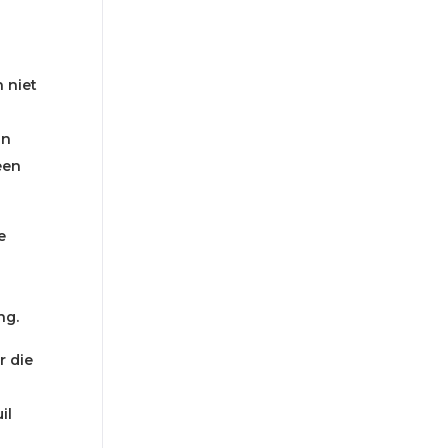
 niet
in
een
e
ng.
r die
il