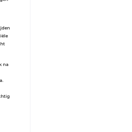
ijden
iële
cht
k na
a.
chtig