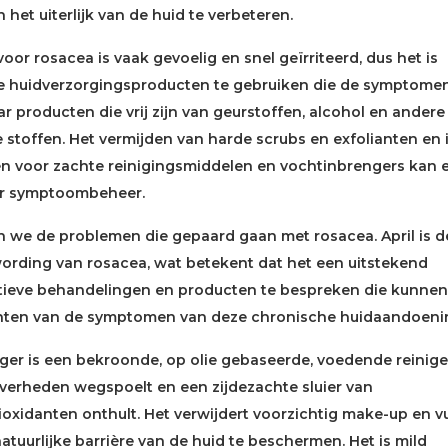
het uiterlijk van de huid te verbeteren.
voor rosacea is vaak gevoelig en snel geïrriteerd, dus het is
e huidverzorgingsproducten te gebruiken die de symptomen
r producten die vrij zijn van geurstoffen, alcohol en andere
e stoffen. Het vermijden van harde scrubs en exfolianten en 
en voor zachte reinigingsmiddelen en vochtinbrengers kan 
or symptoombeheer.
en we de problemen die gepaard gaan met rosacea. April is d
rding van rosacea, wat betekent dat het een uitstekend
tieve behandelingen en producten te bespreken die kunnen
ichten van de symptomen van deze chronische huidaandoeni
iger is een bekroonde, op olie gebaseerde, voedende reinige
iverheden wegspoelt en een zijdezachte sluier van
oxidanten onthult. Het verwijdert voorzichtig make-up en vu
natuurlijke barrière van de huid te beschermen. Het is mild