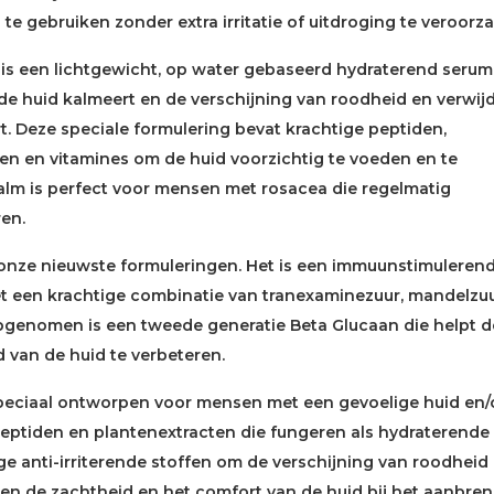
e gebruiken zonder extra irritatie of uitdroging te veroorz
s een lichtgewicht, op water gebaseerd hydraterend serum
de huid kalmeert en de verschijning van roodheid en verwij
t. Deze speciale formulering bevat krachtige peptiden,
ten en vitamines om de huid voorzichtig te voeden en te
lm is perfect voor mensen met rosacea die regelmatig
en.
 onze nieuwste formuleringen. Het is een immuunstimulerend
 een krachtige combinatie van tranexaminezuur, mandelzu
pgenomen is een tweede generatie Beta Glucaan die helpt d
 van de huid te verbeteren.
speciaal ontworpen voor mensen met een gevoelige huid en/
peptiden en plantenextracten die fungeren als hydraterende
e anti-irriterende stoffen om de verschijning van roodheid
 en de zachtheid en het comfort van de huid bij het aanbre