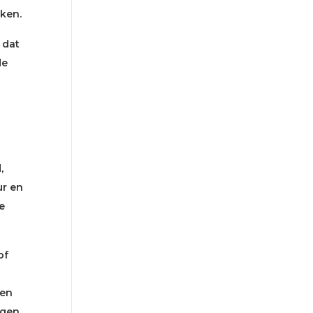
aken.
 dat
de
,
ur en
e
of
 en
ngen