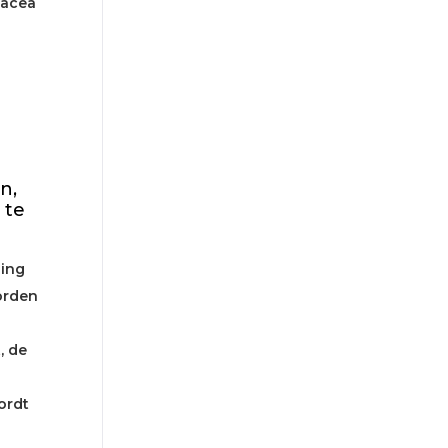
sacea
n,
 te
sing
orden
, de
ordt