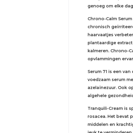
genoeg om elke dag t
Chrono-Calm Serum i
chronisch geïrriteer
haarvaatjes verbeter
plantaardige extrac
kalmeren. Chrono-Ca
opvlammingen ervar
Serum 71 is een van
voedzaam serum met
azelaïnezuur. Ook o
algehele gezondheid
Tranquili-Cream is 
rosacea. Het bevat 
middelen en krachtig
jeuk te verminderen