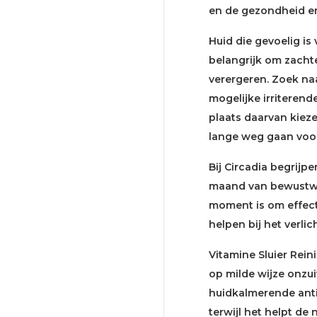
en de gezondheid en 
Huid die gevoelig is 
belangrijk om zacht
verergeren. Zoek naa
mogelijke irriterend
plaats daarvan kiez
lange weg gaan vo
Bij Circadia begrijp
maand van bewustwo
moment is om effec
helpen bij het verl
Vitamine Sluier Rein
op milde wijze onzu
huidkalmerende anti
terwijl het helpt de 