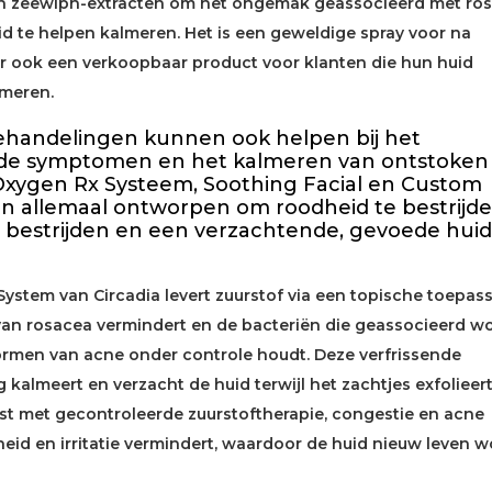
 en zeewiph-extracten om het ongemak geassocieerd met ro
id te helpen kalmeren. Het is een geweldige spray voor na
 ook een verkoopbaar product voor klanten die hun huid
lmeren.
ehandelingen kunnen ook helpen bij het
de symptomen en het kalmeren van ontstoken
s Oxygen Rx Systeem, Soothing Facial en Custom
ijn allemaal ontworpen om roodheid te bestrijde
 bestrijden en een verzachtende, gevoede huid
ystem van Circadia levert zuurstof via een topische toepas
 van rosacea vermindert en de bacteriën die geassocieerd w
ormen van acne onder controle houdt. Deze verfrissende
kalmeert en verzacht de huid terwijl het zachtjes exfolieert
ist met gecontroleerde zuurstoftherapie, congestie en acne
eid en irritatie vermindert, waardoor de huid nieuw leven w