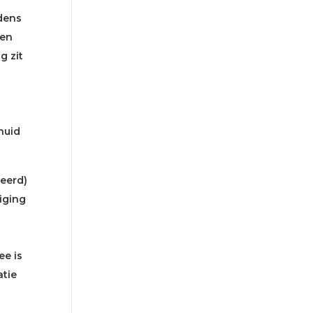
jdens
 en
g zit
huid
eerd)
iging
ee is
tie