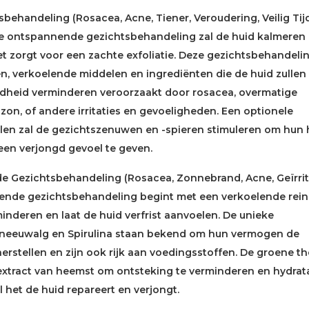
behandeling (Rosacea, Acne, Tiener, Veroudering, Veilig Ti
 ontspannende gezichtsbehandeling zal de huid kalmeren
et zorgt voor een zachte exfoliatie. Deze gezichtsbehandelin
en, verkoelende middelen en ingrediënten die de huid zullen
dheid verminderen veroorzaakt door rosacea, overmatige
 zon, of andere irritaties en gevoeligheden. Een optionele
llen zal de gezichtszenuwen en -spieren stimuleren om hun 
een verjongd gevoel te geven.
 Gezichtsbehandeling (Rosacea, Zonnebrand, Acne, Geïrrit
ende gezichtsbehandeling begint met een verkoelende rein
nderen en laat de huid verfrist aanvoelen. De unieke
Sneeuwalg en Spirulina staan bekend om hun vermogen de
herstellen en zijn ook rijk aan voedingsstoffen. De groene th
tract van heemst om ontsteking te verminderen en hydrata
l het de huid repareert en verjongt.