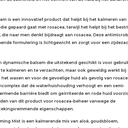
am is een innovatief product dat helpt bij het kalmeren van
 die gepaard gaat met rosacea, terwijl het helpt bij het bestr
 die naar men denkt bijdraagt aan rosacea. Deze antimicrob
nde formulering is lichtgewicht en zorgt voor een zijdeza
en dynamische balsem die uitstekend geschikt is voor gebrui
 te kalmeren en te verzachten, maar ook geweldig werkt bij
 het waxen en voor de gevoelige huid als gevolg van rosace
encomplex dat de waterhuishouding verhoogt en een semi-
ermende barrière biedt om geïrriteerde en rode huid voorzi
uden van dit product voor rosacea-beheer vanwege de
stekingsremmende eigenschappen.
lming Mist is een kalmerende mix van aloë, goudsbloem,