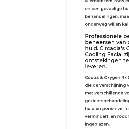
vlierbloesem, roos
en een gevoelige hu
behandelingen, maar
onderweg willen ka
Professionele b
beheersen van 
huid. Circadia'
Cooling Facial z
ontstekingen te
leveren.
Cocoa & Oxygen Rx S
die de verschijning
met verschillende v
gezichtsbehandeling 
huid en poriën verfr
vermindert, en roodh
ingeblazen.